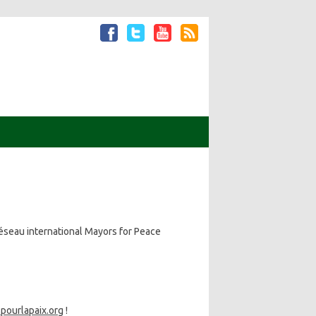
éseau international Mayors for Peace
pourlapaix.org
!